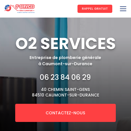
Aller
au
RAPPEL GRATUIT
contenu
principal
Entreprise de plomberie générale
à Caumont-sur-Durance
06 23 84 06 29
40 CHEMIN SAINT-GENS
84510 CAUMONT-SUR-DURANCE
CONTACTEZ-NOUS