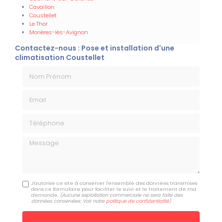
Cavaillon
Coustellet
Le Thor
Morières-lès-Avignon
Contactez-nous : Pose et installation d'une
climatisation Coustellet
Nom Prénom
Email
Téléphone
Message
J'autorise ce site à conserver l'ensemble des données transmises
dans ce formulaire pour faciliter le suivi et le traitement de ma
demande.
(Aucune exploitation commerciale ne sera faite des
données conservées. Voir notre
politique de confidentialité
)