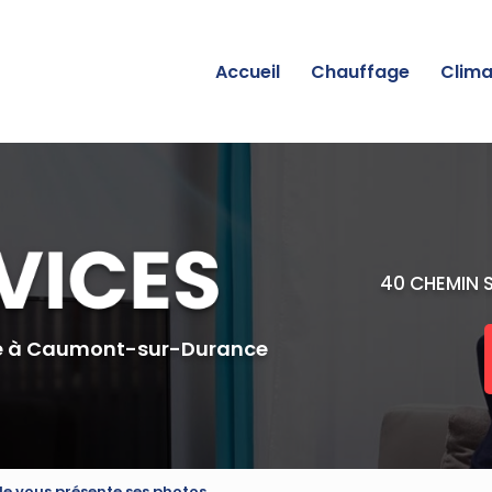
incipale
Accueil
Chauffage
Clima
40 CHEMIN 
e
à Caumont-sur-Durance
le vous présente ses photos