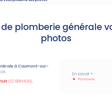
e de plomberie générale v
photos
générale à Caumont-sur-
tos.
En savoir + :
Plomberie
tuit
O2 SERVICES,