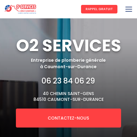
Aller
au
RAPPEL GRATUIT
contenu
principal
Entreprise de plomberie générale
à Caumont-sur-Durance
06 23 84 06 29
40 CHEMIN SAINT-GENS
84510 CAUMONT-SUR-DURANCE
CONTACTEZ-NOUS