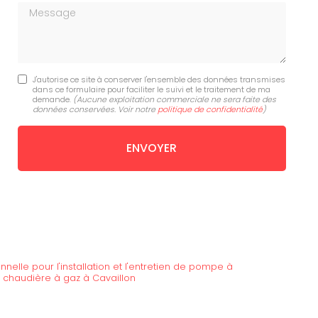
Message
J'autorise ce site à conserver l'ensemble des données transmises
dans ce formulaire pour faciliter le suivi et le traitement de ma
demande.
(Aucune exploitation commerciale ne sera faite des
données conservées. Voir notre
politique de confidentialité
)
nnelle pour l'installation et l'entretien de pompe à
de chaudière à gaz à Cavaillon