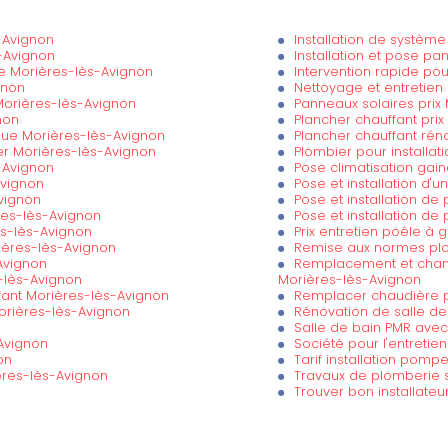
-Avignon
Installation de systèm
s-Avignon
Installation et pose p
e Morières-lès-Avignon
Intervention rapide po
gnon
Nettoyage et entretien
Morières-lès-Avignon
Panneaux solaires prix
non
Plancher chauffant pri
ue Morières-lès-Avignon
Plancher chauffant rén
er Morières-lès-Avignon
Plombier pour installa
-Avignon
Pose climatisation gai
vignon
Pose et installation d'
Avignon
Pose et installation de
ères-lès-Avignon
Pose et installation de
es-lès-Avignon
Prix entretien poêle à
ières-lès-Avignon
Remise aux normes plo
Avignon
Remplacement et chan
-lès-Avignon
Morières-lès-Avignon
ffant Morières-lès-Avignon
Remplacer chaudière p
orières-lès-Avignon
Rénovation de salle de
Salle de bain PMR ave
-Avignon
Société pour l'entretie
on
Tarif installation pomp
ières-lès-Avignon
Travaux de plomberie s
Trouver bon installateu