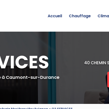
incipale
Accueil
Chauffage
Clima
40 CHEMIN 
e
à Caumont-sur-Durance
énérale Morières-lès-Avignon - O2 SERVICES