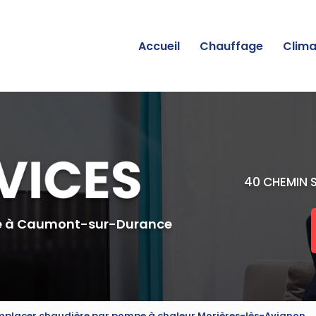
incipale
Accueil
Chauffage
Clima
40 CHEMIN 
e
à Caumont-sur-Durance
placer chaudière par pompe à chaleur Morières-lès-Avignon