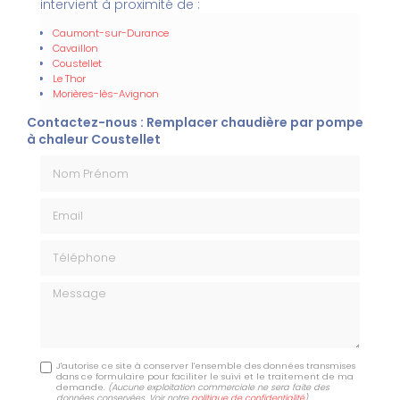
intervient à proximité de :
Caumont-sur-Durance
Cavaillon
Coustellet
Le Thor
Morières-lès-Avignon
Contactez-nous : Remplacer chaudière par pompe
à chaleur Coustellet
Nom Prénom
Email
Téléphone
Message
J'autorise ce site à conserver l'ensemble des données transmises
dans ce formulaire pour faciliter le suivi et le traitement de ma
demande.
(Aucune exploitation commerciale ne sera faite des
données conservées. Voir notre
politique de confidentialité
)