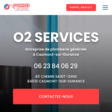
Aller
au
RAPPEL GRATUIT
contenu
principal
Entreprise de plomberie générale
à Caumont-sur-Durance
06 23 84 06 29
40 CHEMIN SAINT-GENS
84510 CAUMONT-SUR-DURANCE
CONTACTEZ-NOUS