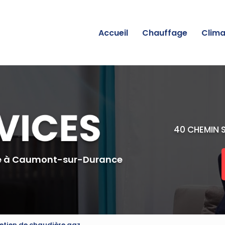
incipale
Accueil
Chauffage
Clima
40 CHEMIN 
e
à Caumont-sur-Durance
retien de chaudière gaz