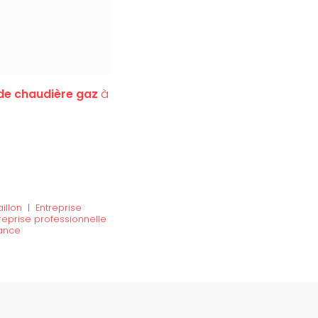
 de chaudière gaz
à
illon
|
Entreprise
reprise professionnelle
rance