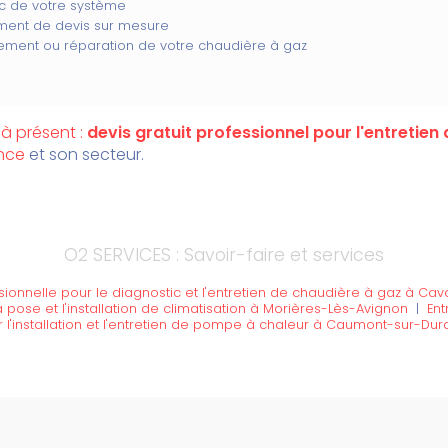
c de votre système
ement de devis sur mesure
ment ou réparation de votre chaudière à gaz
à présent :
devis gratuit
professionnel pour l'entretien
nce
et son secteur.
O2 SERVICES : Savoir-faire et services
sionnelle pour le diagnostic et l'entretien de chaudière à gaz à Cava
 pose et l'installation de climatisation à Morières-Lès-Avignon
|
Ent
 l'installation et l'entretien de pompe à chaleur à Caumont-sur-Du