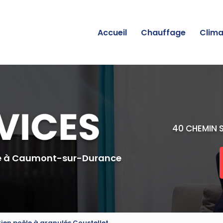
incipale
Accueil
Chauffage
Clima
40 CHEMIN 
e
à Caumont-sur-Durance
ien poêle à granulés Coustellet