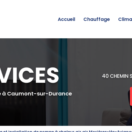
incipale
Accueil
Chauffage
Clima
40 CHEMIN 
e
à Caumont-sur-Durance
e et installation de pompe à chaleur air air Morières-lès-Avigno