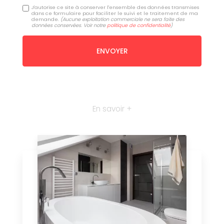
J'autorise ce site à conserver l'ensemble des données transmises
dans ce formulaire pour faciliter le suivi et le traitement de ma
demande.
(Aucune exploitation commerciale ne sera faite des
données conservées. Voir notre
politique de confidentialité
)
En savoir +