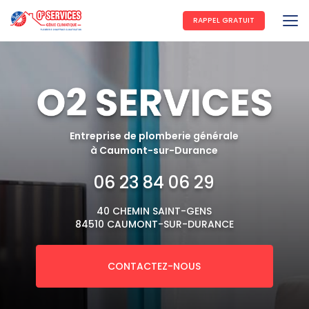
Aller
au
RAPPEL GRATUIT
contenu
principal
Entreprise de plomberie générale
à Caumont-sur-Durance
06 23 84 06 29
40 CHEMIN SAINT-GENS
84510 CAUMONT-SUR-DURANCE
CONTACTEZ-NOUS