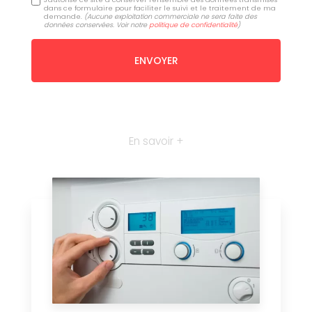
dans ce formulaire pour faciliter le suivi et le traitement de ma
demande.
(Aucune exploitation commerciale ne sera faite des
données conservées. Voir notre
politique de confidentialité
)
En savoir +