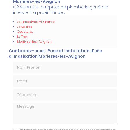
Morières-lès-Avignon
O2 SERVICES Entreprise de plomberie générale
intervient à proximité de :
Caumont-sur-Durance
Cavaillon
Coustellet
Le Thor
Morières-lès-Avignon
Contactez-nous : Pose et installation d'une
climatisation Morières-lès-Avignon
Nom Prénom
Email
Téléphone
Message
J'autorise ce site à conserver l'ensemble des données transmises