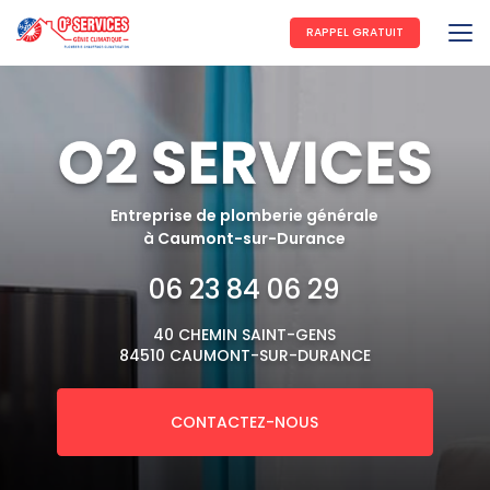
Aller
au
RAPPEL GRATUIT
contenu
principal
Entreprise de plomberie générale
à Caumont-sur-Durance
06 23 84 06 29
40 CHEMIN SAINT-GENS
84510 CAUMONT-SUR-DURANCE
CONTACTEZ-NOUS