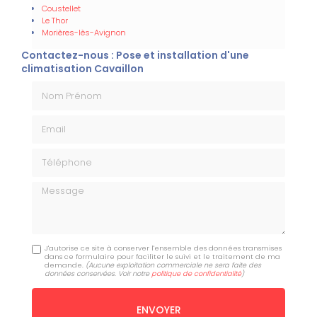
Coustellet
Le Thor
Morières-lès-Avignon
Contactez-nous : Pose et installation d'une
climatisation Cavaillon
Nom Prénom
Email
Téléphone
Message
J'autorise ce site à conserver l'ensemble des données transmises
dans ce formulaire pour faciliter le suivi et le traitement de ma
demande.
(Aucune exploitation commerciale ne sera faite des
données conservées. Voir notre
politique de confidentialité
)