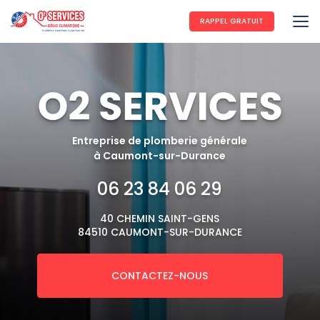
Aller
au
RAPPEL GRATUIT
contenu
principal
Entreprise de plomberie générale
à Caumont-sur-Durance
06 23 84 06 29
40 CHEMIN SAINT-GENS
84510 CAUMONT-SUR-DURANCE
CONTACTEZ-NOUS