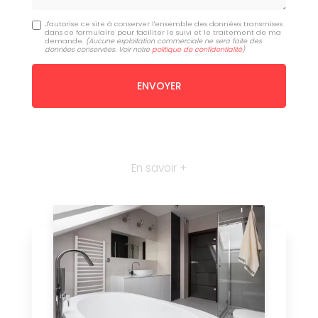
J'autorise ce site à conserver l'ensemble des données transmises
dans ce formulaire pour faciliter le suivi et le traitement de ma
demande.
(Aucune exploitation commerciale ne sera faite des
données conservées. Voir notre
politique de confidentialité
)
En savoir +