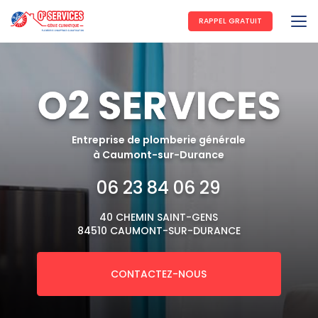
Aller
au
RAPPEL GRATUIT
contenu
principal
Entreprise de plomberie générale
à Caumont-sur-Durance
06 23 84 06 29
40 CHEMIN SAINT-GENS
84510 CAUMONT-SUR-DURANCE
CONTACTEZ-NOUS