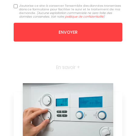
J'autorise ce site à conserver l'ensemble des données transmises
dans ce formulaire pour faciliter le suivi et le traitement de ma
demande.
(Aucune exploitation commerciale ne sera faite des
données conservées. Voir notre
politique de confidentialité
)
En savoir +