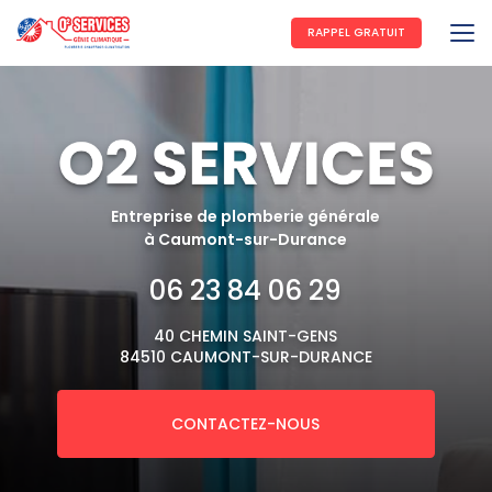
Aller
au
RAPPEL GRATUIT
contenu
principal
Entreprise de plomberie générale
à Caumont-sur-Durance
06 23 84 06 29
40 CHEMIN SAINT-GENS
84510 CAUMONT-SUR-DURANCE
CONTACTEZ-NOUS