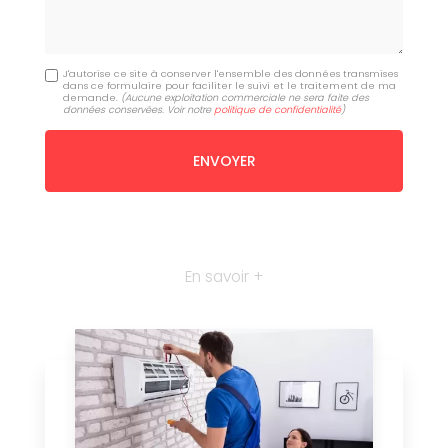
J'autorise ce site à conserver l'ensemble des données transmises
dans ce formulaire pour faciliter le suivi et le traitement de ma
demande.
(Aucune exploitation commerciale ne sera faite des
données conservées. Voir notre
politique de confidentialité
)
En savoir +