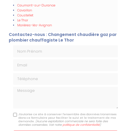
Caumont-sur-Durance
Cavaillon
Coustellet
Le Thor
Morières-lès-Avignon
Contactez-nous : Changement chaudière gaz par
plombier chauffagiste Le Thor
Nom Prénom
Email
Téléphone
Message
J'autorise ce site à conserver l'ensemble des données transmises
dans ce formulaire pour faciliter le suivi et le traitement de ma
demande.
(Aucune exploitation commerciale ne sera faite des
données conservées. Voir notre
politique de confidentialité
)