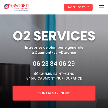
Aller
au
RAPPEL GRATUIT
contenu
principal
Entreprise de plomberie générale
à Caumont-sur-Durance
06 23 84 06 29
40 CHEMIN SAINT-GENS
84510 CAUMONT-SUR-DURANCE
CONTACTEZ-NOUS