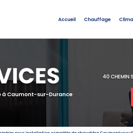
incipale
Accueil
Chauffage
Clima
40 CHEMIN 
e
à Caumont-sur-Durance
lombier pour installation complète de chaudière Caumont-sur