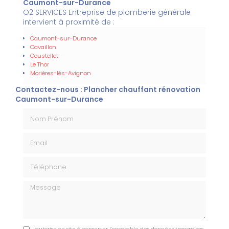
Caumont-sur-Durance
O2 SERVICES Entreprise de plomberie générale
intervient à proximité de :
Caumont-sur-Durance
Cavaillon
Coustellet
Le Thor
Morières-lès-Avignon
Contactez-nous : Plancher chauffant rénovation
Caumont-sur-Durance
Nom Prénom
Email
Téléphone
Message
J'autorise ce site à conserver l'ensemble des données transmises