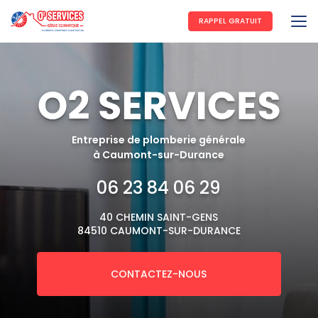
Aller
au
RAPPEL GRATUIT
contenu
principal
Entreprise de plomberie générale
à Caumont-sur-Durance
06 23 84 06 29
40 CHEMIN SAINT-GENS
84510 CAUMONT-SUR-DURANCE
CONTACTEZ-NOUS