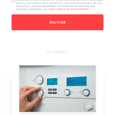
dans ce formulaire pour faciliter le suivi et le traitement de ma
demande.
(Aucune exploitation commerciale ne sera faite des
données conservées. Voir notre
politique de confidentialité
)
En savoir +