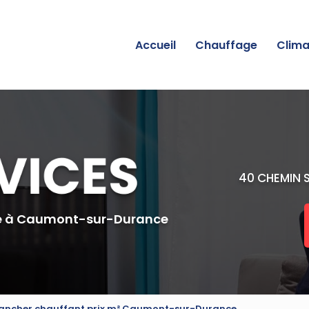
incipale
Accueil
Chauffage
Clima
40 CHEMIN 
e
à Caumont-sur-Durance
lancher chauffant prix m² Caumont-sur-Durance