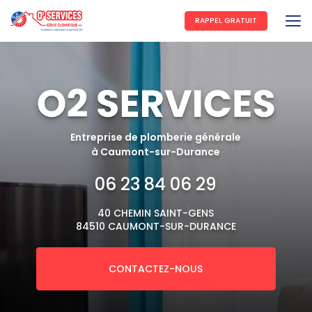
Aller
au
RAPPEL GRATUIT
contenu
principal
Entreprise de plomberie générale
à Caumont-sur-Durance
06 23 84 06 29
40 CHEMIN SAINT-GENS
84510 CAUMONT-SUR-DURANCE
CONTACTEZ-NOUS