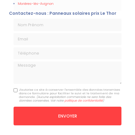
Morières-lès-Avignon
Contactez-nous : Panneaux solaires prix Le Thor
Nom Prénom
Email
Téléphone
Message
J'autorise ce site à conserver l'ensemble des données transmises
dans ce formulaire pour faciliter le suivi et le traitement de ma
demande.
(Aucune exploitation commerciale ne sera faite des
données conservées. Voir notre
politique de confidentialité
)