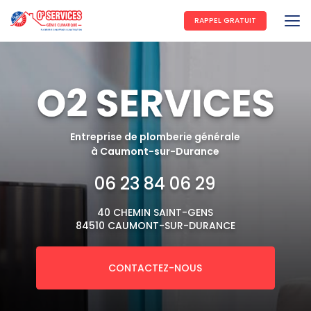
Aller
au
RAPPEL GRATUIT
contenu
principal
Entreprise de plomberie générale
à Caumont-sur-Durance
06 23 84 06 29
40 CHEMIN SAINT-GENS
84510 CAUMONT-SUR-DURANCE
CONTACTEZ-NOUS