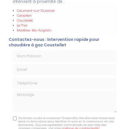
intervient à proximité de :
Caumont-sur-Durance
Cavaillon
Coustellet
Le Thor
Morières-lès-Avignon
Contactez-nous : Intervention rapide pour
chaudière à gaz Coustellet
Nom Prénom
Email
Téléphone
Message
J'autorise ce site à conserver l'ensemble des données transmises
dans ce formulaire pour faciliter le suivi et le traitement de ma
demande.
(Aucune exploitation commerciale ne sera faite des
données conservées. Voir notre
politique de confidentialité
)