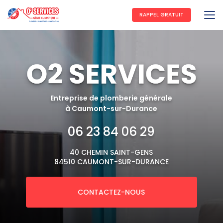
Aller
au
RAPPEL GRATUIT
contenu
principal
Entreprise de plomberie générale
à Caumont-sur-Durance
06 23 84 06 29
40 CHEMIN SAINT-GENS
84510 CAUMONT-SUR-DURANCE
CONTACTEZ-NOUS