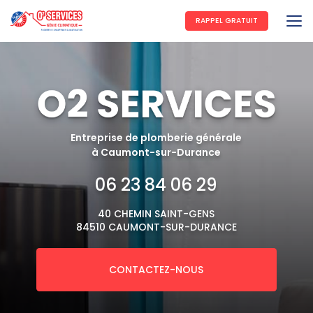
Aller
au
RAPPEL GRATUIT
contenu
principal
Entreprise de plomberie générale
à Caumont-sur-Durance
06 23 84 06 29
40 CHEMIN SAINT-GENS
84510 CAUMONT-SUR-DURANCE
CONTACTEZ-NOUS