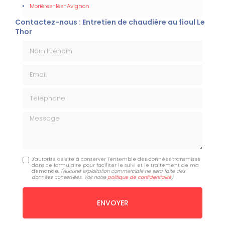
Morières-lès-Avignon
Contactez-nous : Entretien de chaudière au fioul Le
Thor
Nom Prénom
Email
Téléphone
Message
J'autorise ce site à conserver l'ensemble des données transmises
dans ce formulaire pour faciliter le suivi et le traitement de ma
demande.
(Aucune exploitation commerciale ne sera faite des
données conservées. Voir notre
politique de confidentialité
)