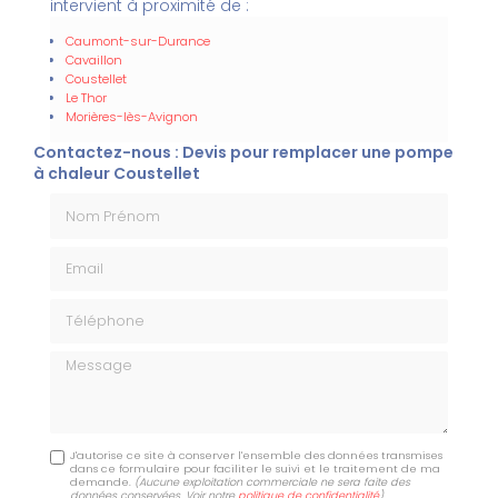
intervient à proximité de :
Caumont-sur-Durance
Cavaillon
Coustellet
Le Thor
Morières-lès-Avignon
Contactez-nous : Devis pour remplacer une pompe
à chaleur Coustellet
Nom Prénom
Email
Téléphone
Message
J'autorise ce site à conserver l'ensemble des données transmises
dans ce formulaire pour faciliter le suivi et le traitement de ma
demande.
(Aucune exploitation commerciale ne sera faite des
données conservées. Voir notre
politique de confidentialité
)