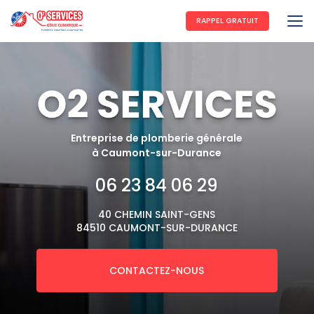
Aller
au
RAPPEL GRATUIT
contenu
principal
Entreprise de plomberie générale
à Caumont-sur-Durance
06 23 84 06 29
40 CHEMIN SAINT-GENS
84510 CAUMONT-SUR-DURANCE
CONTACTEZ-NOUS