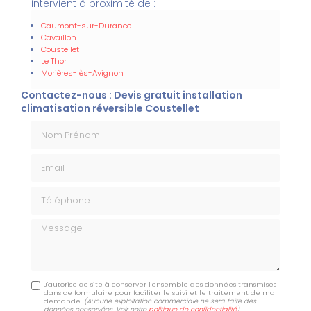
intervient à proximité de :
Caumont-sur-Durance
Cavaillon
Coustellet
Le Thor
Morières-lès-Avignon
Contactez-nous : Devis gratuit installation
climatisation réversible Coustellet
Nom Prénom
Email
Téléphone
Message
J'autorise ce site à conserver l'ensemble des données transmises
dans ce formulaire pour faciliter le suivi et le traitement de ma
demande.
(Aucune exploitation commerciale ne sera faite des
données conservées. Voir notre
politique de confidentialité
)