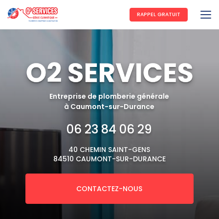
Aller
au
RAPPEL GRATUIT
contenu
principal
Entreprise de plomberie générale
à Caumont-sur-Durance
06 23 84 06 29
40 CHEMIN SAINT-GENS
84510 CAUMONT-SUR-DURANCE
CONTACTEZ-NOUS