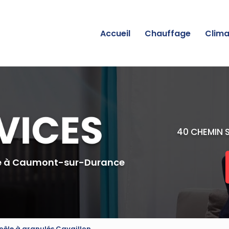
incipale
Accueil
Chauffage
Clima
40 CHEMIN 
e
à Caumont-sur-Durance
poêle à granulés Cavaillon