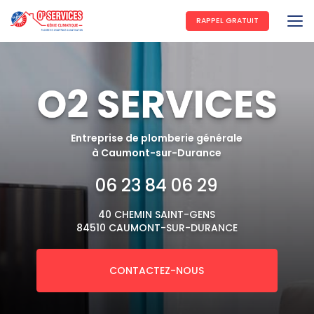
Aller
au
RAPPEL GRATUIT
contenu
principal
Entreprise de plomberie générale
à Caumont-sur-Durance
06 23 84 06 29
40 CHEMIN SAINT-GENS
84510 CAUMONT-SUR-DURANCE
CONTACTEZ-NOUS