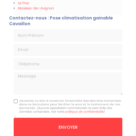
Le Thor
Morières-lès-Avignon
Contactez-nous : Pose climatisation gainable
Cavaillon
Nom Prénom
Email
Téléphone
Message
J'autorise ce site à conserver l'ensemble des données transmises
dans ce formulaire pour faciliter le suivi et le traitement de ma
demande.
(Aucune exploitation commerciale ne sera faite des
données conservées. Voir notre
politique de confidentialité
)