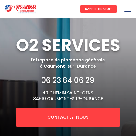
Aller
au
RAPPEL GRATUIT
contenu
principal
Entreprise de plomberie générale
à Caumont-sur-Durance
06 23 84 06 29
40 CHEMIN SAINT-GENS
84510 CAUMONT-SUR-DURANCE
CONTACTEZ-NOUS