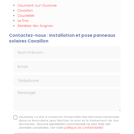
Caumont-sur-Durance
Cavaillon
Coustellet
Le Thor
Morières-lès-Avignon
Contactez-nous : Installation et pose panneaux
solaires Cavaillon
Nom Prénom
Email
Téléphone
Message
J'autorise ce site à conserver l'ensemble des données transmises
dans ce formulaire pour faciliter le suivi et le traitement de ma
demande.
(Aucune exploitation commerciale ne sera faite des
données conservées. Voir notre
politique de confidentialité
)