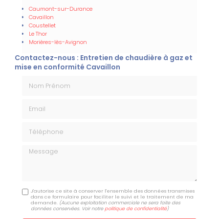
Caumont-sur-Durance
Cavaillon
Coustellet
Le Thor
Morières-lès-Avignon
Contactez-nous : Entretien de chaudière à gaz et
mise en conformité Cavaillon
Nom Prénom
Email
Téléphone
Message
J'autorise ce site à conserver l'ensemble des données transmises
dans ce formulaire pour faciliter le suivi et le traitement de ma
demande.
(Aucune exploitation commerciale ne sera faite des
données conservées. Voir notre
politique de confidentialité
)