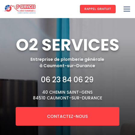
Aller
au
RAPPEL GRATUIT
contenu
principal
Entreprise de plomberie générale
à Caumont-sur-Durance
06 23 84 06 29
40 CHEMIN SAINT-GENS
84510 CAUMONT-SUR-DURANCE
CONTACTEZ-NOUS