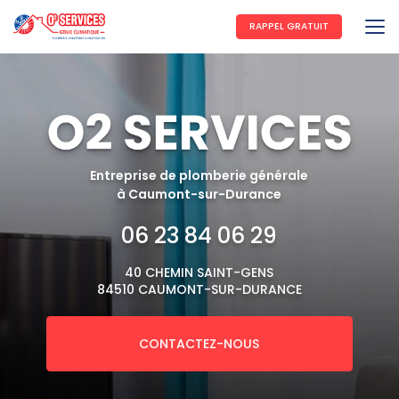
Aller
au
RAPPEL GRATUIT
contenu
principal
Entreprise de plomberie générale
à Caumont-sur-Durance
06 23 84 06 29
40 CHEMIN SAINT-GENS
84510 CAUMONT-SUR-DURANCE
CONTACTEZ-NOUS