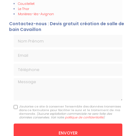
Coustellet
Le Thor
Morières-lès-Avignon
Contactez-nous : Devis gratuit création de salle de
bain Cavaillon
Nom Prénom
Email
Téléphone
Message
J'autorise ce site à conserver l'ensemble des données transmises
dans ce formulaire pour faciliter le suivi et le traitement de ma
demande.
(Aucune exploitation commerciale ne sera faite des
données conservées. Voir notre
politique de confidentialité
)