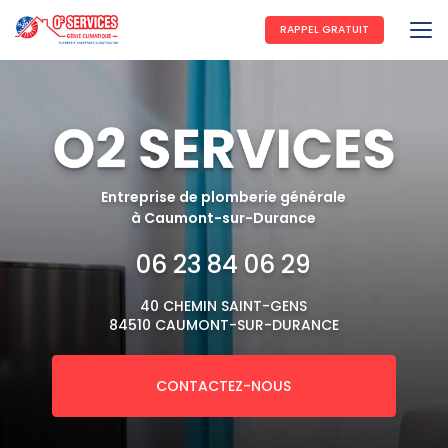
Aller
au
RAPPEL GRATUIT
contenu
principal
Entreprise de plomberie générale
à Caumont-sur-Durance
06 23 84 06 29
40 CHEMIN SAINT-GENS
84510 CAUMONT-SUR-DURANCE
CONTACTEZ-NOUS