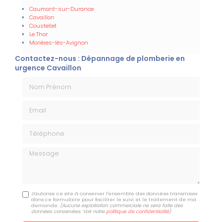
Caumont-sur-Durance
Cavaillon
Coustellet
Le Thor
Morières-lès-Avignon
Contactez-nous : Dépannage de plomberie en
urgence Cavaillon
Nom Prénom
Email
Téléphone
Message
J'autorise ce site à conserver l'ensemble des données transmises
dans ce formulaire pour faciliter le suivi et le traitement de ma
demande.
(Aucune exploitation commerciale ne sera faite des
données conservées. Voir notre
politique de confidentialité
)