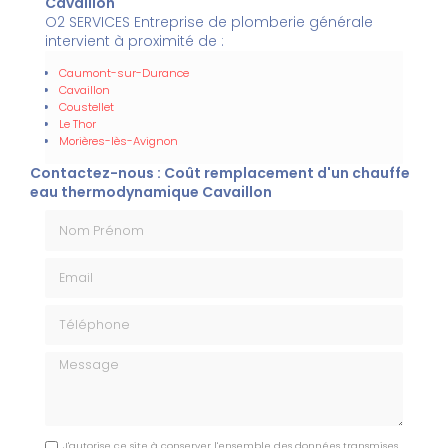
Cavaillon
O2 SERVICES Entreprise de plomberie générale
intervient à proximité de :
Caumont-sur-Durance
Cavaillon
Coustellet
Le Thor
Morières-lès-Avignon
Contactez-nous : Coût remplacement d'un chauffe
eau thermodynamique Cavaillon
Nom Prénom
Email
Téléphone
Message
J'autorise ce site à conserver l'ensemble des données transmises