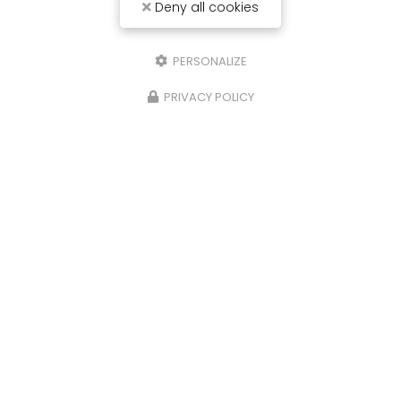
Deny all cookies
PERSONALIZE
PRIVACY POLICY
08/01/2025
Dépannage en urgence sur ballon
d'eau froide percé à Caumont-sur-
Durance
Dépannage en urgence sur ballon d'eau froide