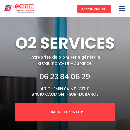
Aller
au
RAPPEL GRATUIT
contenu
principal
Entreprise de plomberie générale
à Caumont-sur-Durance
06 23 84 06 29
40 CHEMIN SAINT-GENS
84510 CAUMONT-SUR-DURANCE
CONTACTEZ-NOUS